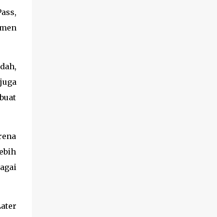
ass,
omen
dah,
juga
buat
rena
ebih
agai
ter