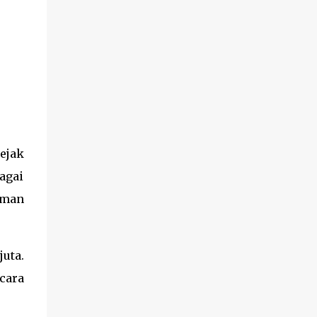
ejak
bagai
aman
juta.
cara