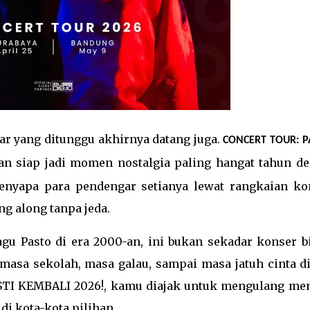
ar yang ditunggu akhirnya datang juga.
CONCERT TOUR: 
 siap jadi momen nostalgia paling hangat tahun de
menyapa para pendengar setianya lewat rangkaian ko
g along tanpa jeda.
u Pasto di era 2000-an, ini bukan sekadar konser bi
 masa sekolah, masa galau, sampai masa jatuh cinta d
TI KEMBALI 2026!, kamu diajak untuk mengulang me
di kota-kota pilihan.