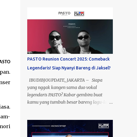
PASTO Reunion Concert 2025: Comeback
PASTO
Legendaris! Siap Nyanyi Bareng di Jaksel?
pan.
IBUDIBJOUPDATE, JAKARTA – Siapa
nser
yang nggak kangen sama duo vokal
legendaris PASTO? Kabar gembira buat
kamu yang tumbuh besar bareng lagu-lagu
asa.
mereka—setelah 15 tahun berpisah, Meltho
iam-
dan Rayen akhirnya reuni di satu panggung!
Yup, ini bukan mimpi, ini nyata! Event yang
mori
dikasih nama “Past To Present” ini bakal