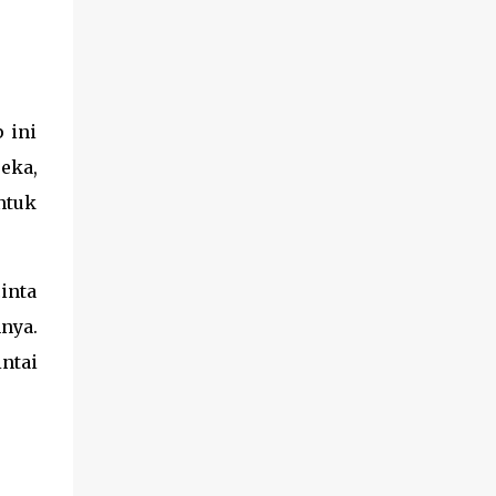
 ini
eka,
ntuk
cinta
nya.
ntai