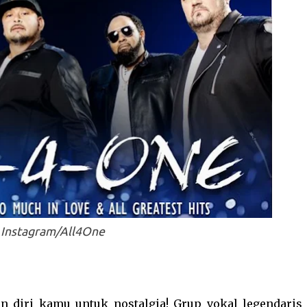
Instagram/All4One
 diri kamu untuk nostalgia! Grup vokal legendaris 