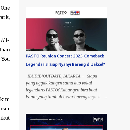
-One
Park,
All-
taan
PASTO Reunion Concert 2025: Comeback
 You
Legendaris! Siap Nyanyi Bareng di Jaksel?
IBUDIBJOUPDATE, JAKARTA – Siapa
yang nggak kangen sama duo vokal
legendaris PASTO? Kabar gembira buat
kamu yang tumbuh besar bareng lagu-lagu
kini
mereka—setelah 15 tahun berpisah, Meltho
nser
dan Rayen akhirnya reuni di satu panggung!
ikut
Yup, ini bukan mimpi, ini nyata! Event yang
dikasih nama “Past To Present” ini bakal