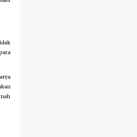
satu
panggung Head In The Clouds 2025 .
Sekarang, kamu bisa dengerin versi
resminya di semua platform musik digital.
Siapa sih no na ? Mereka adalah girl group
fresh asal Indonesia yang beranggotakan
Baila Fauri, Esther Geraldine, Christy
idak
Gardena, dan Shazfa Adesya. Masing-
masing punya ciri khas vokal yang bikin
para
harmoni mereka terdengar unik: Baila
dengan vibe jazzy, Esther yang powerful,
Christy yang super ekspresif, dan Shazfa
arya
dengan sentuhan soulful. Gabungan ini bikin
akan
lagu ‘sad face :(’ punya karakter kuat dan
emosional....
rnah