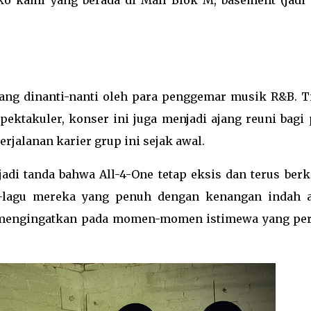
ko kami yang berada di Mall Blok M, basement (jadi 
ang dinanti-nanti oleh para penggemar musik R&B. T
ktakuler, konser ini juga menjadi ajang reuni bagi 
rjalanan karier grup ini sejak awal.
adi tanda bahwa All-4-One tetap eksis dan terus berk
gu-lagu mereka yang penuh dengan kenangan indah 
 mengingatkan pada momen-momen istimewa yang pe