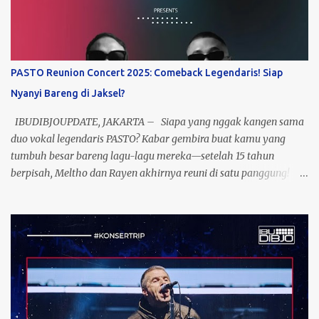
PASTO Reunion Concert 2025: Comeback Legendaris! Siap
Nyanyi Bareng di Jaksel?
IBUDIBJOUPDATE, JAKARTA – Siapa yang nggak kangen sama
duo vokal legendaris PASTO? Kabar gembira buat kamu yang
tumbuh besar bareng lagu-lagu mereka—setelah 15 tahun
berpisah, Meltho dan Rayen akhirnya reuni di satu panggung!
Yup, ini bukan mimpi, ini nyata! Event yang dikasih nama “Past To
Present” ini bakal jadi momen nostalgia sekaligus perayaan 23
tahun perjalanan musik PASTO. Bayangin, semua lagu hits
mereka yang dulu nemenin masa galau kamu, bakal kembali
menggema dengan aransemen yang lebih fresh. Catat
tanggalnya: 5 November 2025, lokasi: Jakarta Selatan! Siap-siap
buat sing a long bareng, karena ini bukan sekadar konser, tapi
perjalanan waktu yang bawa kamu balik ke era terbaik musik