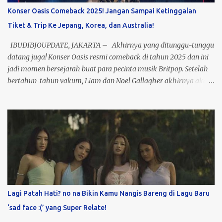
Indonesia. Nggak cuma nostalgia, konser ini juga jadi bukti
Konser Oasis Comeback 2025! Jangan Sampai Ketinggalan
bahwa musik PASTO masih relevan buat generasi sekarang. Jadi,
Tiket & Trip Ke Jepang, Korea, dan Australia!
buat kamu yang dulu nge-fans sama mereka atau baru kenal
lewat platform digital, ini kesempatan emas buat lihat mereka
IBUDIBJOUPDATE, JAKARTA – Akhirnya yang ditunggu-tunggu
live di atas panggung! Tiket? Te...
datang juga! Konser Oasis resmi comeback di tahun 2025 dan ini
jadi momen bersejarah buat para pecinta musik Britpop. Setelah
bertahun-tahun vakum, Liam dan Noel Gallagher akhirnya akan
tampil bareng di panggung yang bakal jadi salah satu konser
terbesar dekade ini. Bayangin vibes nostalgia plus energi live
performance mereka, pasti bakal pecah banget! Nah, kabar
baiknya, kamu bisa nonton langsung Konser Oasis di beberapa
kota ikonik: Tokyo, Seoul, dan Melbourne. Gak cuma sekadar
nonton, kamu bisa sekalian traveling ke luar negeri bareng paket
trip seru ini! 3 Best Seller Paket Oasis kami udah siap: · Tokyo
(24-27 Oktober 2025) – Rp25 Juta Termasuk tiket konser
(Seating/Area), hotel bintang 3 selama 3 malam, dan tiket pesawat
Lagi Patah Hati? no na Bikin Kamu Nangis Bareng di Lagu Baru
PP. · Seoul (20-23 Oktober 2025) – Rp27 Juta Dapet tiket
‘sad face :(’ yang Super Relate!
konser Standing, hotel...