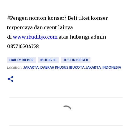
#Pengen nonton konser? Beli tiket konser
terpercaya dan event lainya
di
www.ibudibjo.com
atau hubungi admin
085716504358
HAILEY BIEBER
IBUDIBJO
JUSTIN BIEBER
Location:
JAKARTA, DAERAH KHUSUS IBUKOTA JAKARTA, INDONESIA
C
o
m
m