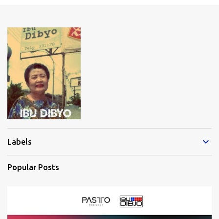
e
n
t
s
Labels
Popular Posts