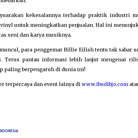
ndebarkan."
nyuarakan kekesalannya terhadap praktik industri m
an vinyl untuk meningkatkan penjualan. Hal ini menunju
tas seni dan karya musiknya.
uncul, para penggemar Billie Eilish tentu tak sabar u
 Terus pantau informasi lebih lanjut mengenai rili
p paling berpengaruh di dunia ini!
r terpercaya dan event lainya di
www.ibudibjo.com
ata
INDONESIA