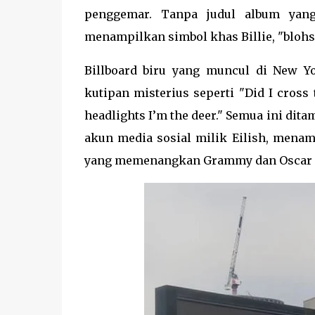
penggemar. Tanpa judul album yang 
menampilkan simbol khas Billie, "blohs
Billboard biru yang muncul di New Y
kutipan misterius seperti "Did I cross t
headlights I’m the deer." Semua ini di
akun media sosial milik Eilish, mena
yang memenangkan Grammy dan Oscar i