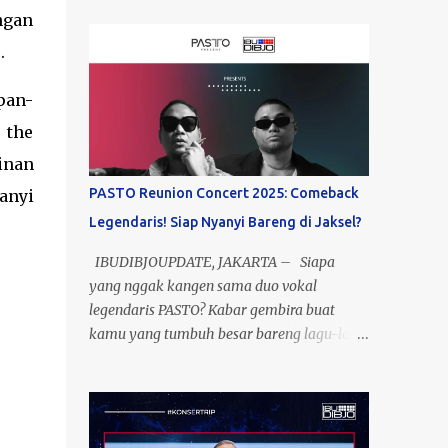
ngan
.
pan-
s the
inan
PASTO Reunion Concert 2025: Comeback
anyi
Legendaris! Siap Nyanyi Bareng di Jaksel?
IBUDIBJOUPDATE, JAKARTA – Siapa
yang nggak kangen sama duo vokal
legendaris PASTO? Kabar gembira buat
kamu yang tumbuh besar bareng lagu-lagu
mereka—setelah 15 tahun berpisah, Meltho
dan Rayen akhirnya reuni di satu panggung!
Yup, ini bukan mimpi, ini nyata! Event yang
dikasih nama “Past To Present” ini bakal