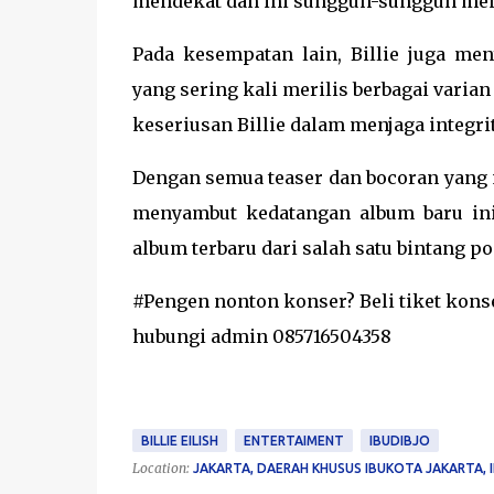
mendekat dan ini sungguh-sungguh me
Pada kesempatan lain, Billie juga me
yang sering kali merilis berbagai vari
keseriusan Billie dalam menjaga integri
Dengan semua teaser dan bocoran yang m
menyambut kedatangan album baru ini.
album terbaru dari salah satu bintang po
#Pengen nonton konser? Beli tiket konse
hubungi admin 085716504358
BILLIE EILISH
ENTERTAIMENT
IBUDIBJO
Location:
JAKARTA, DAERAH KHUSUS IBUKOTA JAKARTA, 