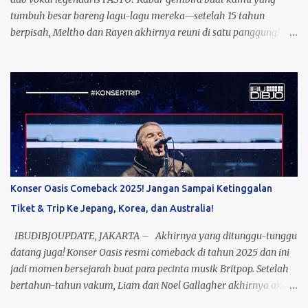
tumbuh besar bareng lagu-lagu mereka—setelah 15 tahun
berpisah, Meltho dan Rayen akhirnya reuni di satu panggung!
Yup, ini bukan mimpi, ini nyata! Event yang dikasih nama “Past To
Present” ini bakal jadi momen nostalgia sekaligus perayaan 23
tahun perjalanan musik PASTO. Bayangin, semua lagu hits
mereka yang dulu nemenin masa galau kamu, bakal kembali
menggema dengan aransemen yang lebih fresh. Catat
tanggalnya: 5 November 2025, lokasi: Jakarta Selatan! Siap-siap
buat sing a long bareng, karena ini bukan sekadar konser, tapi
perjalanan waktu yang bawa kamu balik ke era terbaik musik
Indonesia. Nggak cuma nostalgia, konser ini juga jadi bukti
Konser Oasis Comeback 2025! Jangan Sampai Ketinggalan
bahwa musik PASTO masih relevan buat generasi sekarang. Jadi,
Tiket & Trip Ke Jepang, Korea, dan Australia!
buat kamu yang dulu nge-fans sama mereka atau baru kenal
lewat platform digital, ini kesempatan emas buat lihat mereka
IBUDIBJOUPDATE, JAKARTA – Akhirnya yang ditunggu-tunggu
live di atas panggung! Tiket? Te...
datang juga! Konser Oasis resmi comeback di tahun 2025 dan ini
jadi momen bersejarah buat para pecinta musik Britpop. Setelah
bertahun-tahun vakum, Liam dan Noel Gallagher akhirnya akan
tampil bareng di panggung yang bakal jadi salah satu konser