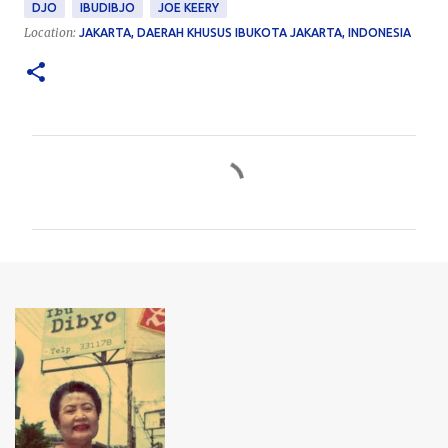
DJO
IBUDIBJO
JOE KEERY
Location:
JAKARTA, DAERAH KHUSUS IBUKOTA JAKARTA, INDONESIA
C
o
m
m
e
n
t
s