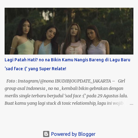
terbesar dekade ini. Bayangin vibes nostalgia plus energi live
performance mereka, pasti bakal pecah banget! Nah, kabar
baiknya, kamu bisa nonton langsung Konser Oasis di beberapa
kota ikonik: Tokyo, Seoul, dan Melbourne. Gak cuma sekadar
nonton, kamu bisa sekalian traveling ke luar negeri bareng paket
trip seru ini! 3 Best Seller Paket Oasis kami udah siap: · Tokyo
(24-27 Oktober 2025) – Rp25 Juta Termasuk tiket konser
(Seating/Area), hotel bintang 3 selama 3 malam, dan tiket pesawat
Lagi Patah Hati? no na Bikin Kamu Nangis Bareng di Lagu Baru
PP. · Seoul (20-23 Oktober 2025) – Rp27 Juta Dapet tiket
‘sad face :(’ yang Super Relate!
konser Standing, hotel...
Foto : Instagram/@nona IBUDIBJOUPDATE, JAKARTA – Girl
group asal Indonesia , no na , kembali bikin gebrakan dengan
merilis single terbaru berjudul ‘sad face :(’ pada 29 Agustus lalu.
Buat kamu yang lagi stuck di toxic relationship, lagu ini wajib
banget masuk playlist karena liriknya relate abis dengan
perasaan rumit yang sering kita alami. Menariknya, ‘sad face :(’
sebelumnya sudah jadi perbincangan karena sempat dibawakan
sebagai unreleased track di panggung Head In The Clouds 2025 .
Powered by Blogger