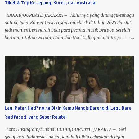
Tiket & Trip Ke Jepang, Korea, dan Australia!
buat kamu yang dulu nge-fans sama mereka atau baru kenal
lewat platform digital, ini kesempatan emas buat lihat mereka
IBUDIBJOUPDATE, JAKARTA – Akhirnya yang ditunggu-tunggu
live di atas panggung! Tiket? Te...
datang juga! Konser Oasis resmi comeback di tahun 2025 dan ini
jadi momen bersejarah buat para pecinta musik Britpop. Setelah
bertahun-tahun vakum, Liam dan Noel Gallagher akhirnya akan
tampil bareng di panggung yang bakal jadi salah satu konser
terbesar dekade ini. Bayangin vibes nostalgia plus energi live
performance mereka, pasti bakal pecah banget! Nah, kabar
baiknya, kamu bisa nonton langsung Konser Oasis di beberapa
kota ikonik: Tokyo, Seoul, dan Melbourne. Gak cuma sekadar
nonton, kamu bisa sekalian traveling ke luar negeri bareng paket
trip seru ini! 3 Best Seller Paket Oasis kami udah siap: · Tokyo
(24-27 Oktober 2025) – Rp25 Juta Termasuk tiket konser
(Seating/Area), hotel bintang 3 selama 3 malam, dan tiket pesawat
Lagi Patah Hati? no na Bikin Kamu Nangis Bareng di Lagu Baru
PP. · Seoul (20-23 Oktober 2025) – Rp27 Juta Dapet tiket
‘sad face :(’ yang Super Relate!
konser Standing, hotel...
Foto : Instagram/@nona IBUDIBJOUPDATE, JAKARTA – Girl
group asal Indonesia , no na , kembali bikin gebrakan dengan