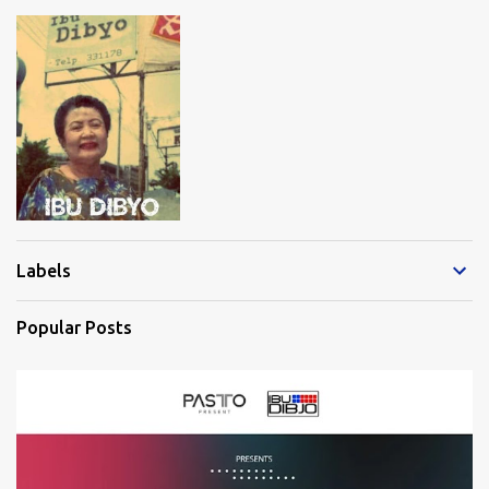
n
t
s
Labels
Popular Posts