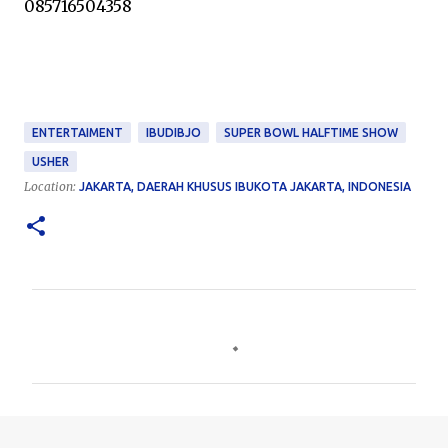
085716504358
ENTERTAIMENT
IBUDIBJO
SUPER BOWL HALFTIME SHOW
USHER
Location:
JAKARTA, DAERAH KHUSUS IBUKOTA JAKARTA, INDONESIA
C
o
m
m
e