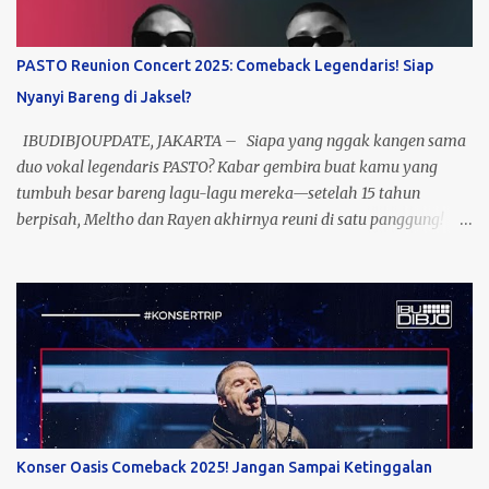
PASTO Reunion Concert 2025: Comeback Legendaris! Siap
Nyanyi Bareng di Jaksel?
IBUDIBJOUPDATE, JAKARTA – Siapa yang nggak kangen sama
duo vokal legendaris PASTO? Kabar gembira buat kamu yang
tumbuh besar bareng lagu-lagu mereka—setelah 15 tahun
berpisah, Meltho dan Rayen akhirnya reuni di satu panggung!
Yup, ini bukan mimpi, ini nyata! Event yang dikasih nama “Past To
Present” ini bakal jadi momen nostalgia sekaligus perayaan 23
tahun perjalanan musik PASTO. Bayangin, semua lagu hits
mereka yang dulu nemenin masa galau kamu, bakal kembali
menggema dengan aransemen yang lebih fresh. Catat
tanggalnya: 5 November 2025, lokasi: Jakarta Selatan! Siap-siap
buat sing a long bareng, karena ini bukan sekadar konser, tapi
perjalanan waktu yang bawa kamu balik ke era terbaik musik
Indonesia. Nggak cuma nostalgia, konser ini juga jadi bukti
Konser Oasis Comeback 2025! Jangan Sampai Ketinggalan
bahwa musik PASTO masih relevan buat generasi sekarang. Jadi,