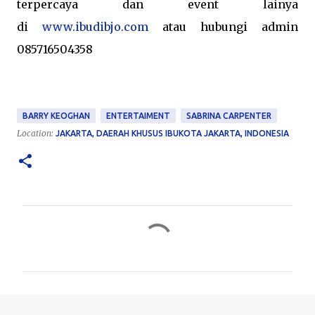
terpercaya dan event lainya
di
www.ibudibjo.com
atau hubungi admin
085716504358
BARRY KEOGHAN
ENTERTAIMENT
SABRINA CARPENTER
Location:
JAKARTA, DAERAH KHUSUS IBUKOTA JAKARTA, INDONESIA
C
o
m
m
e