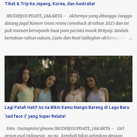
Tiket & Trip Ke Jepang, Korea, dan Australia!
buat kamu yang dulu nge-fans sama mereka atau baru kenal
lewat platform digital, ini kesempatan emas buat lihat mereka
IBUDIBJOUPDATE, JAKARTA – Akhirnya yang ditunggu-tunggu
live di atas panggung! Tiket? Te...
datang juga! Konser Oasis resmi comeback di tahun 2025 dan ini
jadi momen bersejarah buat para pecinta musik Britpop. Setelah
bertahun-tahun vakum, Liam dan Noel Gallagher akhirnya akan
tampil bareng di panggung yang bakal jadi salah satu konser
terbesar dekade ini. Bayangin vibes nostalgia plus energi live
performance mereka, pasti bakal pecah banget! Nah, kabar
baiknya, kamu bisa nonton langsung Konser Oasis di beberapa
kota ikonik: Tokyo, Seoul, dan Melbourne. Gak cuma sekadar
nonton, kamu bisa sekalian traveling ke luar negeri bareng paket
trip seru ini! 3 Best Seller Paket Oasis kami udah siap: · Tokyo
(24-27 Oktober 2025) – Rp25 Juta Termasuk tiket konser
(Seating/Area), hotel bintang 3 selama 3 malam, dan tiket pesawat
Lagi Patah Hati? no na Bikin Kamu Nangis Bareng di Lagu Baru
PP. · Seoul (20-23 Oktober 2025) – Rp27 Juta Dapet tiket
‘sad face :(’ yang Super Relate!
konser Standing, hotel...
Foto : Instagram/@nona IBUDIBJOUPDATE, JAKARTA – Girl
group asal Indonesia , no na , kembali bikin gebrakan dengan