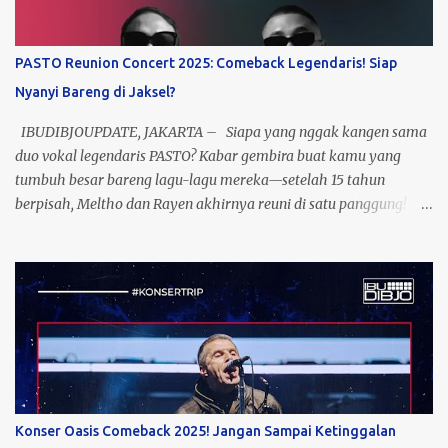
PASTO Reunion Concert 2025: Comeback Legendaris! Siap
Nyanyi Bareng di Jaksel?
IBUDIBJOUPDATE, JAKARTA – Siapa yang nggak kangen sama
duo vokal legendaris PASTO? Kabar gembira buat kamu yang
tumbuh besar bareng lagu-lagu mereka—setelah 15 tahun
berpisah, Meltho dan Rayen akhirnya reuni di satu panggung!
Yup, ini bukan mimpi, ini nyata! Event yang dikasih nama “Past To
Present” ini bakal jadi momen nostalgia sekaligus perayaan 23
tahun perjalanan musik PASTO. Bayangin, semua lagu hits
mereka yang dulu nemenin masa galau kamu, bakal kembali
menggema dengan aransemen yang lebih fresh. Catat
tanggalnya: 5 November 2025, lokasi: Jakarta Selatan! Siap-siap
buat sing a long bareng, karena ini bukan sekadar konser, tapi
perjalanan waktu yang bawa kamu balik ke era terbaik musik
Indonesia. Nggak cuma nostalgia, konser ini juga jadi bukti
Konser Oasis Comeback 2025! Jangan Sampai Ketinggalan
bahwa musik PASTO masih relevan buat generasi sekarang. Jadi,