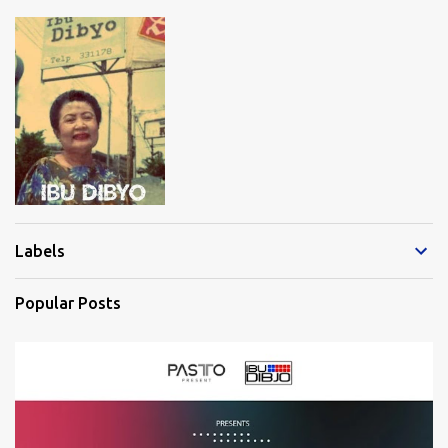
n
t
s
Labels
Popular Posts