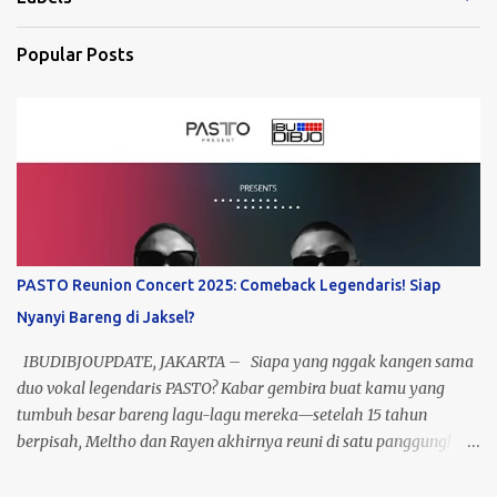
Popular Posts
PASTO Reunion Concert 2025: Comeback Legendaris! Siap
Nyanyi Bareng di Jaksel?
IBUDIBJOUPDATE, JAKARTA – Siapa yang nggak kangen sama
duo vokal legendaris PASTO? Kabar gembira buat kamu yang
tumbuh besar bareng lagu-lagu mereka—setelah 15 tahun
berpisah, Meltho dan Rayen akhirnya reuni di satu panggung!
Yup, ini bukan mimpi, ini nyata! Event yang dikasih nama “Past To
Present” ini bakal jadi momen nostalgia sekaligus perayaan 23