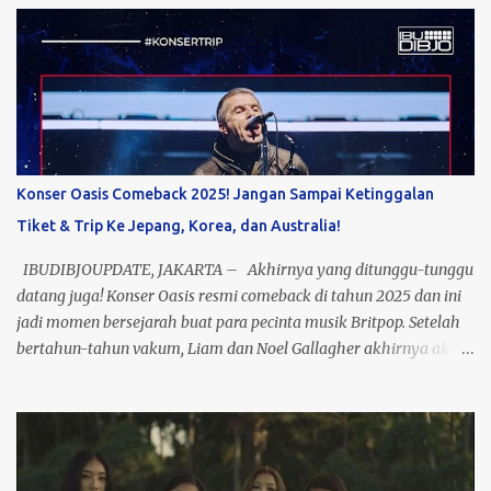
tahun perjalanan musik PASTO. Bayangin, semua lagu hits
mereka yang dulu nemenin masa galau kamu, bakal kembali
menggema dengan aransemen yang lebih fresh. Catat
tanggalnya: 5 November 2025, lokasi: Jakarta Selatan! Siap-siap
buat sing a long bareng, karena ini bukan sekadar konser, tapi
perjalanan waktu yang bawa kamu balik ke era terbaik musik
Indonesia. Nggak cuma nostalgia, konser ini juga jadi bukti
Konser Oasis Comeback 2025! Jangan Sampai Ketinggalan
bahwa musik PASTO masih relevan buat generasi sekarang. Jadi,
Tiket & Trip Ke Jepang, Korea, dan Australia!
buat kamu yang dulu nge-fans sama mereka atau baru kenal
lewat platform digital, ini kesempatan emas buat lihat mereka
IBUDIBJOUPDATE, JAKARTA – Akhirnya yang ditunggu-tunggu
live di atas panggung! Tiket? Te...
datang juga! Konser Oasis resmi comeback di tahun 2025 dan ini
jadi momen bersejarah buat para pecinta musik Britpop. Setelah
bertahun-tahun vakum, Liam dan Noel Gallagher akhirnya akan
tampil bareng di panggung yang bakal jadi salah satu konser
terbesar dekade ini. Bayangin vibes nostalgia plus energi live
performance mereka, pasti bakal pecah banget! Nah, kabar
baiknya, kamu bisa nonton langsung Konser Oasis di beberapa
kota ikonik: Tokyo, Seoul, dan Melbourne. Gak cuma sekadar