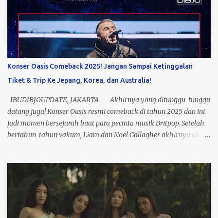
mereka yang dulu nemenin masa galau kamu, bakal kembali
menggema dengan aransemen yang lebih fresh. Catat
tanggalnya: 5 November 2025, lokasi: Jakarta Selatan! Siap-siap
buat sing a long bareng, karena ini bukan sekadar konser, tapi
perjalanan waktu yang bawa kamu balik ke era terbaik musik
Indonesia. Nggak cuma nostalgia, konser ini juga jadi bukti
Konser Oasis Comeback 2025! Jangan Sampai Ketinggalan
bahwa musik PASTO masih relevan buat generasi sekarang. Jadi,
Tiket & Trip Ke Jepang, Korea, dan Australia!
buat kamu yang dulu nge-fans sama mereka atau baru kenal
lewat platform digital, ini kesempatan emas buat lihat mereka
IBUDIBJOUPDATE, JAKARTA – Akhirnya yang ditunggu-tunggu
live di atas panggung! Tiket? Te...
datang juga! Konser Oasis resmi comeback di tahun 2025 dan ini
jadi momen bersejarah buat para pecinta musik Britpop. Setelah
bertahun-tahun vakum, Liam dan Noel Gallagher akhirnya akan
tampil bareng di panggung yang bakal jadi salah satu konser
terbesar dekade ini. Bayangin vibes nostalgia plus energi live
performance mereka, pasti bakal pecah banget! Nah, kabar
baiknya, kamu bisa nonton langsung Konser Oasis di beberapa
kota ikonik: Tokyo, Seoul, dan Melbourne. Gak cuma sekadar
nonton, kamu bisa sekalian traveling ke luar negeri bareng paket
trip seru ini! 3 Best Seller Paket Oasis kami udah siap: · Tokyo