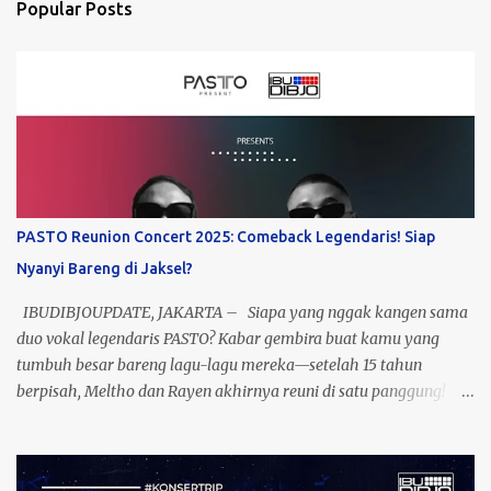
Popular Posts
PASTO Reunion Concert 2025: Comeback Legendaris! Siap
Nyanyi Bareng di Jaksel?
IBUDIBJOUPDATE, JAKARTA – Siapa yang nggak kangen sama
duo vokal legendaris PASTO? Kabar gembira buat kamu yang
tumbuh besar bareng lagu-lagu mereka—setelah 15 tahun
berpisah, Meltho dan Rayen akhirnya reuni di satu panggung!
Yup, ini bukan mimpi, ini nyata! Event yang dikasih nama “Past To
Present” ini bakal jadi momen nostalgia sekaligus perayaan 23
tahun perjalanan musik PASTO. Bayangin, semua lagu hits