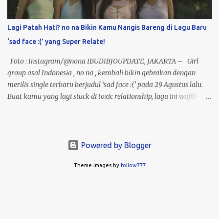
(24-27 Oktober 2025) – Rp25 Juta Termasuk tiket konser
(Seating/Area), hotel bintang 3 selama 3 malam, dan tiket pesawat
Lagi Patah Hati? no na Bikin Kamu Nangis Bareng di Lagu Baru
PP. · Seoul (20-23 Oktober 2025) – Rp27 Juta Dapet tiket
‘sad face :(’ yang Super Relate!
konser Standing, hotel...
Foto : Instagram/@nona IBUDIBJOUPDATE, JAKARTA – Girl
group asal Indonesia , no na , kembali bikin gebrakan dengan
merilis single terbaru berjudul ‘sad face :(’ pada 29 Agustus lalu.
Buat kamu yang lagi stuck di toxic relationship, lagu ini wajib
banget masuk playlist karena liriknya relate abis dengan
perasaan rumit yang sering kita alami. Menariknya, ‘sad face :(’
sebelumnya sudah jadi perbincangan karena sempat dibawakan
sebagai unreleased track di panggung Head In The Clouds 2025 .
Powered by Blogger
Sekarang, kamu bisa dengerin versi resminya di semua platform
Theme images by
follow777
musik digital. Siapa sih no na ? Mereka adalah girl group fresh
asal Indonesia yang beranggotakan Baila Fauri, Esther Geraldine,
Christy Gardena, dan Shazfa Adesya. Masing-masing punya ciri
khas vokal yang bikin harmoni mereka terdengar unik: Baila
dengan vibe jazzy, Esther yang powerful, Christy yang super